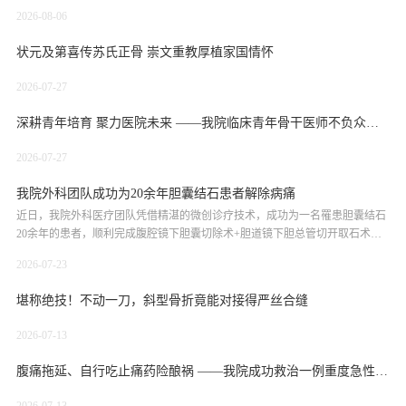
2026-08-06
状元及第喜传苏氏正骨 崇文重教厚植家国情怀
2026-07-27
深耕青年培育 聚力医院未来 ——我院临床青年骨干医师不负众望外出进修提质赋能成长成才
2026-07-27
我院外科团队成功为20余年胆囊结石患者解除病痛
近日，我院外科医疗团队凭借精湛的微创诊疗技术，成功为一名罹患胆囊结石
20余年的患者，顺利完成腹腔镜下胆囊切除术+胆道镜下胆总管切开取石术。
一次微创手术同步解决胆囊、胆总管两处结石病灶，彻底解除患者多年
2026-07-23
堪称绝技！不动一刀，斜型骨折竟能对接得严丝合缝
2026-07-13
腹痛拖延、自行吃止痛药险酿祸 ——我院成功救治一例重度急性阑尾炎患者